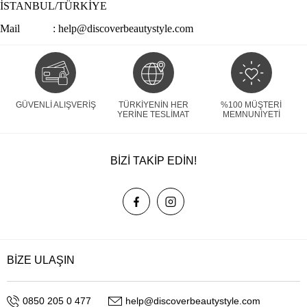
İSTANBUL/TÜRKİYE
Mail :
help@discoverbeautystyle.com
GÜVENLI ALIŞVERIŞ
TÜRKIYENIN HER
%100 MÜŞTERI
YERINE TESLIMAT
MEMNUNIYETI
BİZİ TAKİP EDİN!
BİZE ULAŞIN
0850 205 0 477
help@discoverbeautystyle.com