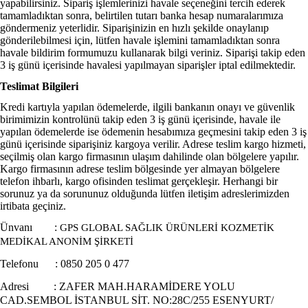
yapabilirsiniz. Sipariş işlemlerinizi havale seçeneğini tercih ederek
tamamladıktan sonra, belirtilen tutarı banka hesap numaralarımıza
göndermeniz yeterlidir. Siparişinizin en hızlı şekilde onaylanıp
gönderilebilmesi için, lütfen havale işlemini tamamladıktan sonra
havale bildirim formumuzu kullanarak bilgi veriniz. Siparişi takip eden
3 iş günü içerisinde havalesi yapılmayan siparişler iptal edilmektedir.
Teslimat Bilgileri
Kredi kartıyla yapılan ödemelerde, ilgili bankanın onayı ve güvenlik
birimimizin kontrolünü takip eden 3 iş günü içerisinde, havale ile
yapılan ödemelerde ise ödemenin hesabımıza geçmesini takip eden 3 iş
günü içerisinde siparişiniz kargoya verilir. Adrese teslim kargo hizmeti,
seçilmiş olan kargo firmasının ulaşım dahilinde olan bölgelere yapılır.
Kargo firmasının adrese teslim bölgesinde yer almayan bölgelere
telefon ihbarlı, kargo ofisinden teslimat gerçekleşir. Herhangi bir
sorunuz ya da sorununuz olduğunda lütfen iletişim adreslerimizden
irtibata geçiniz.
Ünvanı :
GPS GLOBAL SAĞLIK ÜRÜNLERİ KOZMETİK
MEDİKAL ANONİM ŞİRKETİ
Telefonu : 0850 205 0 477
Adresi : ZAFER MAH.HARAMİDERE YOLU
CAD.SEMBOL İSTANBUL SİT. NO:28C/255 ESENYURT/