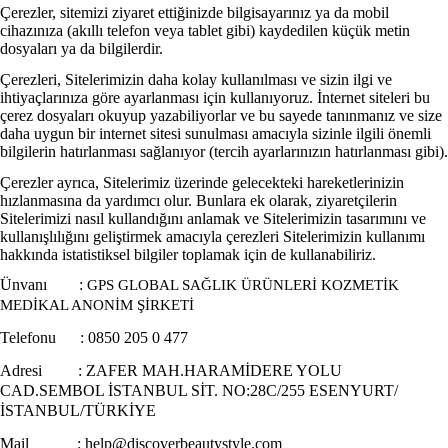
Çerezler, sitemizi ziyaret ettiğinizde bilgisayarınız ya da mobil
cihazınıza (akıllı telefon veya tablet gibi) kaydedilen küçük metin
dosyaları ya da bilgilerdir.
Çerezleri, Sitelerimizin daha kolay kullanılması ve sizin ilgi ve
ihtiyaçlarınıza göre ayarlanması için kullanıyoruz. İnternet siteleri bu
çerez dosyaları okuyup yazabiliyorlar ve bu sayede tanınmanız ve size
daha uygun bir internet sitesi sunulması amacıyla sizinle ilgili önemli
bilgilerin hatırlanması sağlanıyor (tercih ayarlarınızın hatırlanması gibi).
Çerezler ayrıca, Sitelerimiz üzerinde gelecekteki hareketlerinizin
hızlanmasına da yardımcı olur. Bunlara ek olarak, ziyaretçilerin
Sitelerimizi nasıl kullandığını anlamak ve Sitelerimizin tasarımını ve
kullanışlılığını geliştirmek amacıyla çerezleri Sitelerimizin kullanımı
hakkında istatistiksel bilgiler toplamak için de kullanabiliriz.
Ünvanı :
GPS GLOBAL SAĞLIK ÜRÜNLERİ KOZMETİK
MEDİKAL ANONİM ŞİRKETİ
Telefonu : 0850 205 0 477
Adresi : ZAFER MAH.HARAMİDERE YOLU
CAD.SEMBOL İSTANBUL SİT. NO:28C/255 ESENYURT/
İSTANBUL/TÜRKİYE
Mail :
help@discoverbeautystyle.com