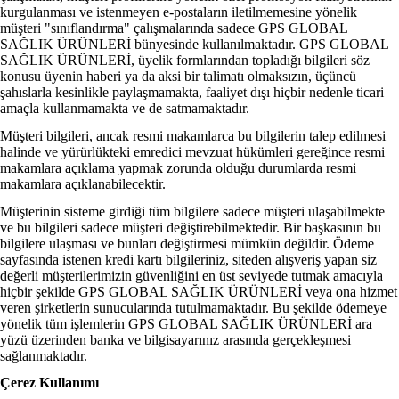
kurgulanması ve istenmeyen e-postaların iletilmemesine yönelik
müşteri "sınıflandırma" çalışmalarında sadece GPS GLOBAL
SAĞLIK ÜRÜNLERİ bünyesinde kullanılmaktadır. GPS GLOBAL
SAĞLIK ÜRÜNLERİ, üyelik formlarından topladığı bilgileri söz
konusu üyenin haberi ya da aksi bir talimatı olmaksızın, üçüncü
şahıslarla kesinlikle paylaşmamakta, faaliyet dışı hiçbir nedenle ticari
amaçla kullanmamakta ve de satmamaktadır.
Müşteri bilgileri, ancak resmi makamlarca bu bilgilerin talep edilmesi
halinde ve yürürlükteki emredici mevzuat hükümleri gereğince resmi
makamlara açıklama yapmak zorunda olduğu durumlarda resmi
makamlara açıklanabilecektir.
Müşterinin sisteme girdiği tüm bilgilere sadece müşteri ulaşabilmekte
ve bu bilgileri sadece müşteri değiştirebilmektedir. Bir başkasının bu
bilgilere ulaşması ve bunları değiştirmesi mümkün değildir. Ödeme
sayfasında istenen kredi kartı bilgileriniz, siteden alışveriş yapan siz
değerli müşterilerimizin güvenliğini en üst seviyede tutmak amacıyla
hiçbir şekilde GPS GLOBAL SAĞLIK ÜRÜNLERİ veya ona hizmet
veren şirketlerin sunucularında tutulmamaktadır. Bu şekilde ödemeye
yönelik tüm işlemlerin GPS GLOBAL SAĞLIK ÜRÜNLERİ ara
yüzü üzerinden banka ve bilgisayarınız arasında gerçekleşmesi
sağlanmaktadır.
Çerez Kullanımı