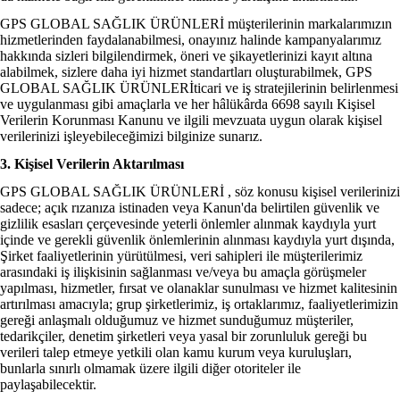
GPS GLOBAL SAĞLIK ÜRÜNLERİ müşterilerinin markalarımızın
hizmetlerinden faydalanabilmesi, onayınız halinde kampanyalarımız
hakkında sizleri bilgilendirmek, öneri ve şikayetlerinizi kayıt altına
alabilmek, sizlere daha iyi hizmet standartları oluşturabilmek, GPS
GLOBAL SAĞLIK ÜRÜNLERİticari ve iş stratejilerinin belirlenmesi
ve uygulanması gibi amaçlarla ve her hâlükârda 6698 sayılı Kişisel
Verilerin Korunması Kanunu ve ilgili mevzuata uygun olarak kişisel
verilerinizi işleyebileceğimizi bilginize sunarız.
3. Kişisel Verilerin Aktarılması
GPS GLOBAL SAĞLIK ÜRÜNLERİ , söz konusu kişisel verilerinizi
sadece; açık rızanıza istinaden veya Kanun'da belirtilen güvenlik ve
gizlilik esasları çerçevesinde yeterli önlemler alınmak kaydıyla yurt
içinde ve gerekli güvenlik önlemlerinin alınması kaydıyla yurt dışında,
Şirket faaliyetlerinin yürütülmesi, veri sahipleri ile müşterilerimiz
arasındaki iş ilişkisinin sağlanması ve/veya bu amaçla görüşmeler
yapılması, hizmetler, fırsat ve olanaklar sunulması ve hizmet kalitesinin
artırılması amacıyla; grup şirketlerimiz, iş ortaklarımız, faaliyetlerimizin
gereği anlaşmalı olduğumuz ve hizmet sunduğumuz müşteriler,
tedarikçiler, denetim şirketleri veya yasal bir zorunluluk gereği bu
verileri talep etmeye yetkili olan kamu kurum veya kuruluşları,
bunlarla sınırlı olmamak üzere ilgili diğer otoriteler ile
paylaşabilecektir.