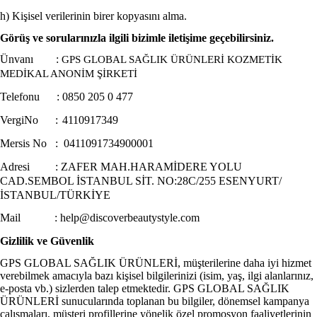
h) Kişisel verilerinin birer kopyasını alma.
Görüş ve sorularınızla ilgili bizimle iletişime geçebilirsiniz.
Ünvanı :
GPS GLOBAL SAĞLIK ÜRÜNLERİ KOZMETİK
MEDİKAL ANONİM ŞİRKETİ
Telefonu : 0850 205 0 477
VergiNo :
4110917349
Mersis No :
0411091734900001
Adresi : ZAFER MAH.HARAMİDERE YOLU
CAD.SEMBOL İSTANBUL SİT. NO:28C/255 ESENYURT/
İSTANBUL/TÜRKİYE
Mail :
help@discoverbeautystyle.com
Gizlilik ve Güvenlik
GPS GLOBAL SAĞLIK ÜRÜNLERİ, müşterilerine daha iyi hizmet
verebilmek amacıyla bazı kişisel bilgilerinizi (isim, yaş, ilgi alanlarınız,
e-posta vb.) sizlerden talep etmektedir. GPS GLOBAL SAĞLIK
ÜRÜNLERİ sunucularında toplanan bu bilgiler, dönemsel kampanya
çalışmaları, müşteri profillerine yönelik özel promosyon faaliyetlerinin