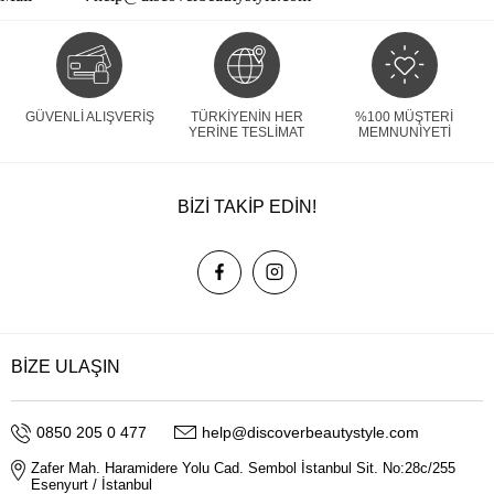
GÜVENLI ALIŞVERIŞ
TÜRKIYENIN HER
%100 MÜŞTERI
YERINE TESLIMAT
MEMNUNIYETI
BİZİ TAKİP EDİN!
BİZE ULAŞIN
0850 205 0 477
help@discoverbeautystyle.com
Zafer Mah. Haramidere Yolu Cad. Sembol İstanbul Sit. No:28c/255
Esenyurt / İstanbul