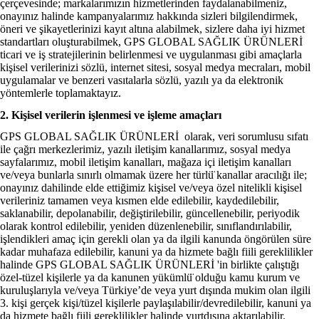
çerçevesinde; markalarımızın hizmetlerinden faydalanabilmeniz,
onayınız halinde kampanyalarımız hakkında sizleri bilgilendirmek,
öneri ve şikayetlerinizi kayıt altına alabilmek, sizlere daha iyi hizmet
standartları oluşturabilmek, GPS GLOBAL SAĞLIK ÜRÜNLERİ
ticari ve iş stratejilerinin belirlenmesi ve uygulanması gibi amaçlarla
kişisel verilerinizi sözlü, internet sitesi, sosyal medya mecraları, mobil
uygulamalar ve benzeri vasıtalarla sözlü, yazılı ya da elektronik
yöntemlerle toplamaktayız.
2. Kişisel verilerin işlenmesi ve işleme amaçları
GPS GLOBAL SAĞLIK ÜRÜNLERİ olarak, veri sorumlusu sıfatı
ile çağrı merkezlerimiz, yazılı iletişim kanallarımız, sosyal medya
sayfalarımız, mobil iletişim kanalları, mağaza içi iletişim kanalları
ve/veya bunlarla sınırlı olmamak üzere her türlü̈ kanallar aracılığı ile;
onayınız dahilinde elde ettiğimiz kişisel ve/veya özel nitelikli kişisel
verileriniz tamamen veya kısmen elde edilebilir, kaydedilebilir,
saklanabilir, depolanabilir, değiştirilebilir, güncellenebilir, periyodik
olarak kontrol edilebilir, yeniden düzenlenebilir, sınıflandırılabilir,
işlendikleri amaç için gerekli olan ya da ilgili kanunda öngörülen süre
kadar muhafaza edilebilir, kanuni ya da hizmete bağlı fiili gereklilikler
halinde GPS GLOBAL SAĞLIK ÜRÜNLERİ 'in birlikte çalıştığı
özel-tüzel kişilerle ya da kanunen yükümlü̈ olduğu kamu kurum ve
kuruluşlarıyla ve/veya Türkiye’de veya yurt dışında mukim olan ilgili
3. kişi gerçek kişi/tüzel kişilerle paylaşılabilir/devredilebilir, kanuni ya
da hizmete bağlı fiili gereklilikler halinde yurtdışına aktarılabilir.