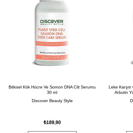
Bitkisel Kök Hücre Ve Somon DNA Cilt Serumu
Leke Karşıtı C
30 ml
Arbutin 
Discover Beauty Style
D
₺189,90