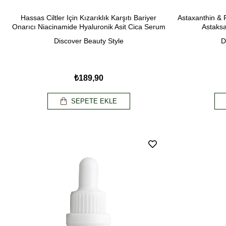
Hassas Ciltler Için Kızarıklık Karşıtı Bariyer
Astaxanthin & 
Onarıcı Niacinamide Hyaluronik Asit Cica Serum
Astaksa
30 ml
Discover Beauty Style
D
₺189,90
SEPETE EKLE