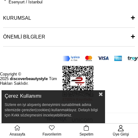
Esenyurt / İstanbul
KURUMSAL
ÖNEMLİ BİLGİLER
Copyright ©
2025
discoverbeautystyle
Tüm
Hakları Saklıdır.
Çerez Kullanımı
Sizlere en iyi alışveriş deneyimini sunabilmek adına
sitemizde çerezler(cookies) kullanmaktayız. Detaylı bilgi
için Kvkk sözleşmesini inceleyebilirsiniz.
Anasayfa
Favorilerim
Sepetim
Üye Girişi