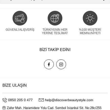
GÜVENLI ALIŞVERIŞ
TÜRKIYENIN HER
%100 MÜŞTERI
YERINE TESLIMAT
MEMNUNIYETI
BİZİ TAKİP EDİN!
BİZE ULAŞIN
0850 205 0 477
help@discoverbeautystyle.com
Zafer Mah. Haramidere Yolu Cad. Sembol İstanbul Sit. No:28c/255